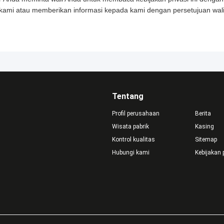
ami atau memberikan informasi kepada kami dengan persetujuan wali
Tentang
Profil perusahaan
Berita
Wisata pabrik
Kasing
Kontrol kualitas
Sitemap
Hubungi kami
Kebijakan 