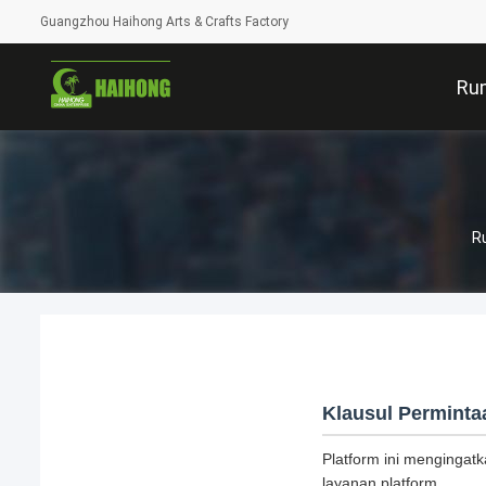
Guangzhou Haihong Arts & Crafts Factory
Ru
R
Klausul Perminta
Platform ini menginga
layanan platform.