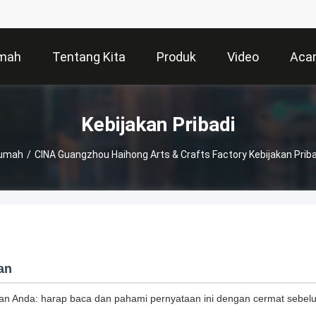
mah
Tentang Kita
Produk
Video
Aca
Kebijakan Pribadi
umah
/
CINA Guangzhou Haihong Arts & Crafts Factory Kebijakan Priba
an
tkan Anda: harap baca dan pahami pernyataan ini dengan cermat seb