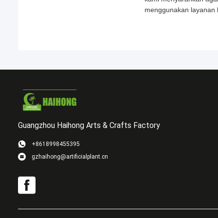
menggunakan layanan k
Guangzhou Haihong Arts & Crafts Factory
+8618998455395
gzhaihong@artificialplant.cn