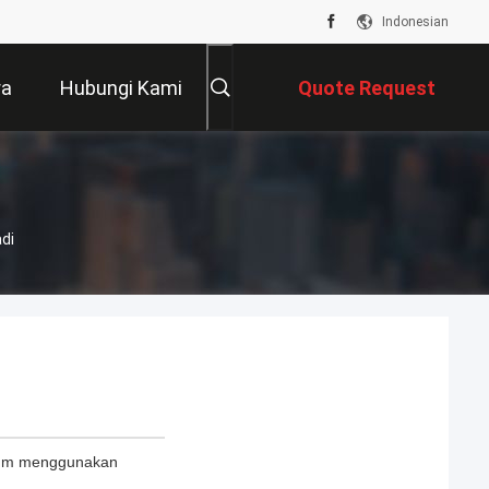
Indonesian
ra
Hubungi Kami
Quote Request
Suatu
di
elum menggunakan