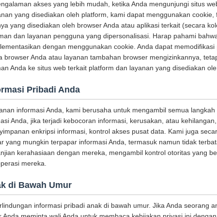
galaman akses yang lebih mudah, ketika Anda mengunjungi situs web 
an yang disediakan oleh platform, kami dapat menggunakan cookie, f
ya yang disediakan oleh browser Anda atau aplikasi terkait (secara kol
an dan layanan pengguna yang dipersonalisasi. Harap pahami bahw
plementasikan dengan menggunakan cookie. Anda dapat memodifikasi
ka browser Anda atau layanan tambahan browser mengizinkannya, tetapi
 Anda ke situs web terkait platform dan layanan yang disediakan ole
ormasi Pribadi Anda
anan informasi Anda, kami berusaha untuk mengambil semua langkah
asi Anda, jika terjadi kebocoran informasi, kerusakan, atau kehilanga
impanan enkripsi informasi, kontrol akses pusat data. Kami juga seca
ar yang mungkin terpapar informasi Anda, termasuk namun tidak terba
jian kerahasiaan dengan mereka, mengambil kontrol otoritas yang b
perasi mereka.
ak di Bawah Umur
indungan informasi pribadi anak di bawah umur. Jika Anda seorang a
 Anda meminta wali Anda untuk membaca kebijakan privasi ini dengan