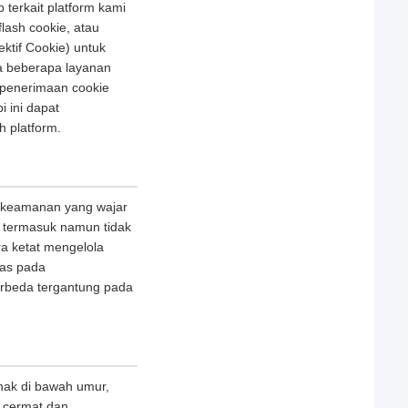
terkait platform kami
lash cookie, atau
ektif Cookie) untuk
a beberapa layanan
 penerimaan cookie
 ini dapat
h platform.
 keamanan yang wajar
n, termasuk namun tidak
ra ketat mengelola
tas pada
erbeda tergantung pada
nak di bawah umur,
 cermat dan