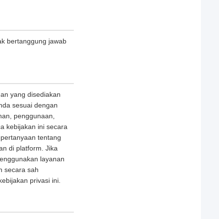
ak bertanggung jawab
nan yang disediakan
nda sesuai dengan
panan, penggunaan,
 kebijakan ini secara
 pertanyaan tentang
n di platform. Jika
i menggunakan layanan
n secara sah
jakan privasi ini.