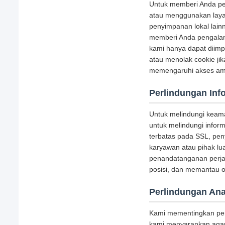
Untuk memberi Anda pen
atau menggunakan layan
penyimpanan lokal lainn
memberi Anda pengalam
kami hanya dapat diim
atau menolak cookie ji
memengaruhi akses aman
Perlindungan Inf
Untuk melindungi keam
untuk melindungi inform
terbatas pada SSL, peny
karyawan atau pihak lu
penandatanganan perjan
posisi, dan memantau o
Perlindungan An
Kami mementingkan perl
kami menyarankan agar