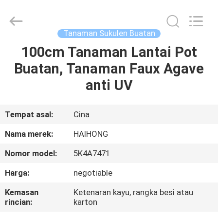
Arts
&
Crafts
Factory.
All
Tanaman Sukulen Buatan
Rights
Reserved.
100cm Tanaman Lantai Pot
RUMAH
Developed
by
ECER
Buatan, Tanaman Faux Agave
PRODUK
anti UV
VIDEO
Tempat asal:
Cina
Nama merek:
HAIHONG
TENTANG
Nomor model:
5K4A7471
KAMI
Harga:
negotiable
TUR
Kemasan
Ketenaran kayu, rangka besi atau
rincian:
karton
PABRIK