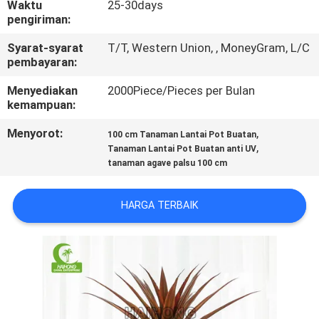
Waktu
25-30days
pengiriman:
KONTROL
Syarat-syarat
T/T, Western Union, , MoneyGram, L/C
KUALITAS
pembayaran:
Menyediakan
2000Piece/Pieces per Bulan
HUBUNGI
kemampuan:
KAMI
Menyorot:
,
100 cm Tanaman Lantai Pot Buatan
,
Tanaman Lantai Pot Buatan anti UV
tanaman agave palsu 100 cm
BERITA
HARGA TERBAIK
KASUS
MINTA
PENAWARAN
HARGA