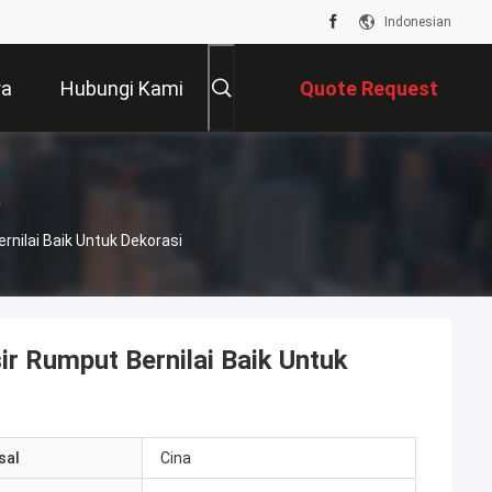
Indonesian
ra
Hubungi Kami
Quote Request
Suatu
nilai Baik Untuk Dekorasi
r Rumput Bernilai Baik Untuk
sal
Cina