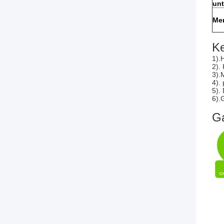
un
Me
K
1).
2).
3).
4).
5).
6).
G