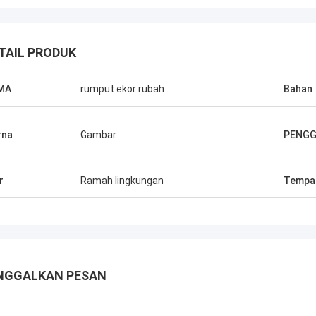
TAIL PRODUK
MA
rumput ekor rubah
Bahan
rna
Gambar
PENG
r
Ramah lingkungan
Tempat
hijau
an Haihong
lama, kualitas
 tinggi, perhatian
dan layanan
NGGALKAN PESAN
Mereka selalu
gan yang cepat