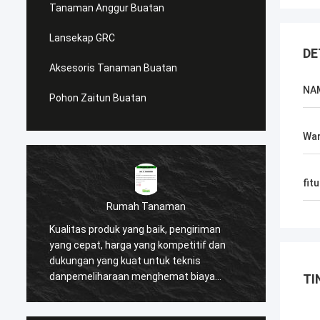
Tanaman Anggur Buatan
Lansekap GRC
DE
Aksesoris Tanaman Buatan
NA
Pohon Zaitun Buatan
Wa
fitu
Rumah Tanaman
semangat 
as produk yang baik, pengiriman
Kami memilih perusaha
epat, harga yang kompetitif dan
setelah pencarian yang 
an yang kuat untuk teknis
produk mereka yang lebih
meliharaan menghemat biaya
besar terhadap detail, 
TI
k dan membantu kami
pelanggan yang tinggi. 
ngkan banyak reputasi tinggi dari
memastikan kami dukun