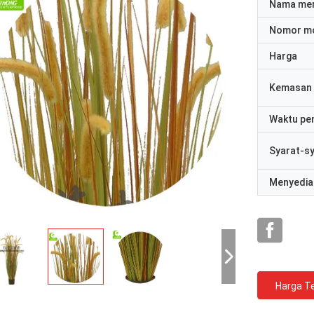
Nama me
Nomor m
Harga
Kemasan 
Waktu pe
Syarat-s
Menyedia
Harga Te