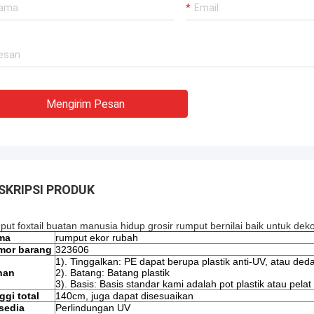
 kami.Mereka
ng sangat
an mengacu pada
uk mendapatkan
eliharaan dengan
Mengirim Pesan
SKRIPSI PRODUK
put foxtail buatan manusia hidup grosir rumput bernilai baik untuk deko
ma
rumput ekor rubah
mor barang
323606
1). Tinggalkan: PE dapat berupa plastik anti-UV, atau ded
han
2). Batang: Batang plastik
3). Basis: Basis standar kami adalah pot plastik atau pelat
ggi total
140cm, juga dapat disesuaikan
sedia
Perlindungan UV