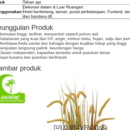
tuk
Tahan api
Dekorasi dalam & Luar Ruangan:
nggunakan
Hotel berbintang, taman, pusat perbelanjaan, Funland, t
dan bandara dll.
eunggulan Produk
H
simulasi tinggi, terlihat, menyentuh seperti pohon asli
 Ketahanan yang kuat dari UV, angin, embun beku, hujan, salju dan p
Membawa Anda santai dan bahagia dengan kualitas hidup yang tinggi
 penjualan langsung pabrik, keuntungan harga
 Desain independen, kapasitas tersedia untuk pasokan besar
Gaya busana dan pasokan berlimpah
ambar produk