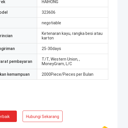
rek
HAIHONG
odel
323606
negotiable
Ketenaran kayu, rangka besi atau
rincian
karton
ngiriman
25-30days
T/T, Western Union, ,
yarat pembayaran
MoneyGram, L/C
kan kemampuan
2000Piece/Pieces per Bulan
rbaik
Hubungi Sekarang