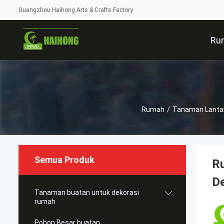
Guangzhou Haihong Arts & Crafts Factory
Ru
Rumah
/
Tanaman Lantai
Semua Produk
Ru
D
Tanaman buatan untuk dekorasi
rumah
Pohon Besar buatan