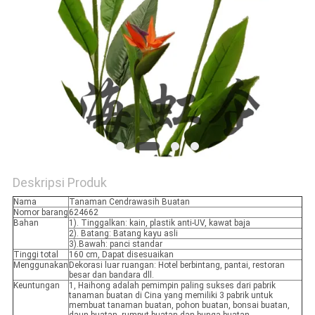
SITEMAP
KEBIJAKAN
PRIVASI
Deskripsi Produk
Nama
Tanaman Cendrawasih Buatan
Nomor barang
624662
Bahan
1). Tinggalkan: kain, plastik anti-UV, kawat baja
2). Batang: Batang kayu asli
3).Bawah: panci standar
Tinggi total
160 cm, Dapat disesuaikan
Menggunakan
Dekorasi luar ruangan: Hotel berbintang, pantai, restoran
besar dan bandara dll.
Keuntungan
1, Haihong adalah pemimpin paling sukses dari pabrik
tanaman buatan di Cina yang memiliki 3 pabrik untuk
membuat tanaman buatan, pohon buatan, bonsai buatan,