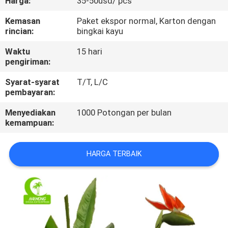
Harga:
35-50usd/ pcs
KONTROL
Kemasan
Paket ekspor normal, Karton dengan
rincian:
bingkai kayu
KUALITAS
Waktu
15 hari
pengiriman:
HUBUNGI
Syarat-syarat
T/T, L/C
KAMI
pembayaran:
Menyediakan
1000 Potongan per bulan
BERITA
kemampuan:
KASUS
HARGA TERBAIK
MINTA
PENAWARAN
HARGA