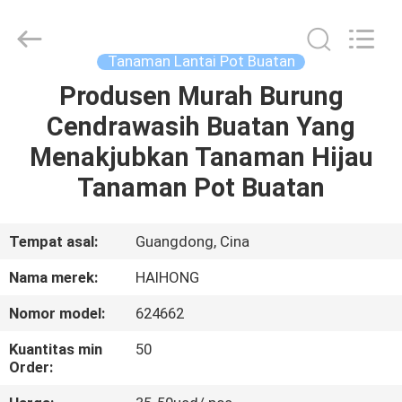
Arts
&
Crafts
Factory.
All
Tanaman Lantai Pot Buatan
Rights
Reserved.
Produsen Murah Burung
RUMAH
Developed
by
ECER
Cendrawasih Buatan Yang
PRODUK
Menakjubkan Tanaman Hijau
Tanaman Pot Buatan
VIDEO
Tempat asal:
Guangdong, Cina
TENTANG
Nama merek:
HAIHONG
KAMI
Nomor model:
624662
TUR
Kuantitas min
50
Order:
PABRIK