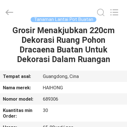
Arts
&
Crafts
Factory.
All
Tanaman Lantai Pot Buatan
Rights
Reserved.
Developed
Grosir Menakjubkan 220cm
RUMAH
by
ECER
Dekorasi Ruang Pohon
PRODUK
Dracaena Buatan Untuk
Dekorasi Dalam Ruangan
VIDEO
Tempat asal:
Guangdong, Cina
TENTANG
Nama merek:
HAIHONG
KAMI
Nomor model:
689306
TUR
Kuantitas min
30
Order:
PABRIK