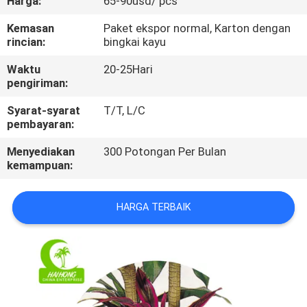
Harga:
65-90usd/ pcs
KONTROL
Kemasan
Paket ekspor normal, Karton dengan
rincian:
bingkai kayu
KUALITAS
Waktu
20-25Hari
pengiriman:
HUBUNGI
Syarat-syarat
T/T, L/C
KAMI
pembayaran:
Menyediakan
300 Potongan Per Bulan
BERITA
kemampuan:
KASUS
HARGA TERBAIK
MINTA
PENAWARAN
HARGA