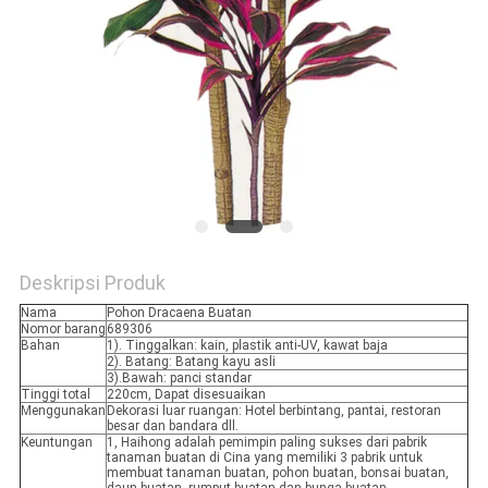
SITEMAP
KEBIJAKAN
PRIVASI
Deskripsi Produk
Nama
Pohon Dracaena Buatan
Nomor barang
689306
Bahan
1). Tinggalkan: kain, plastik anti-UV, kawat baja
2). Batang: Batang kayu asli
3).Bawah: panci standar
Tinggi total
220cm, Dapat disesuaikan
Menggunakan
Dekorasi luar ruangan: Hotel berbintang, pantai, restoran
besar dan bandara dll.
Keuntungan
1, Haihong adalah pemimpin paling sukses dari pabrik
tanaman buatan di Cina yang memiliki 3 pabrik untuk
membuat tanaman buatan, pohon buatan, bonsai buatan,