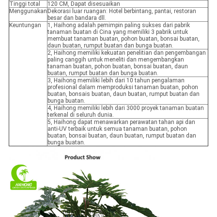
Tinggi total
120 CM, Dapat disesuaikan
Menggunakan
Dekorasi luar ruangan: Hotel berbintang, pantai, restoran
besar dan bandara dll.
Keuntungan
1, Haihong adalah pemimpin paling sukses dari pabrik
tanaman buatan di Cina yang memiliki 3 pabrik untuk
membuat tanaman buatan, pohon buatan, bonsai buatan,
daun buatan, rumput buatan dan bunga buatan.
2, Haihong memiliki kekuatan penelitian dan pengembangan
paling canggih untuk meneliti dan mengembangkan
tanaman buatan, pohon buatan, bonsai buatan, daun
buatan, rumput buatan dan bunga buatan.
3, Haihong memiliki lebih dari 10 tahun pengalaman
profesional dalam memproduksi tanaman buatan, pohon
buatan, bonsais buatan, daun buatan, rumput buatan dan
bunga buatan.
4, Haihong memiliki lebih dari 3000 proyek tanaman buatan
terkenal di seluruh dunia.
5, Haihong dapat menawarkan perawatan tahan api dan
anti-UV terbaik untuk semua tanaman buatan, pohon
buatan, bonsai buatan, daun buatan, rumput buatan dan
bunga buatan.