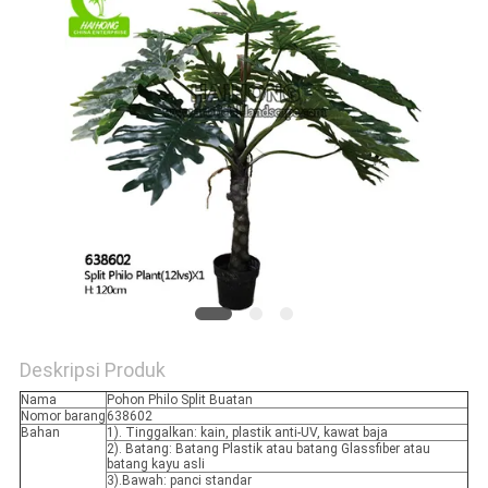
SITEMAP
KEBIJAKAN
PRIVASI
Deskripsi Produk
Nama
Pohon Philo Split Buatan
Nomor barang
638602
Bahan
1). Tinggalkan: kain, plastik anti-UV, kawat baja
2). Batang: Batang Plastik atau batang Glassfiber atau
batang kayu asli
3).Bawah: panci standar