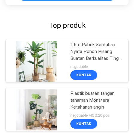
Top produk
1.6m Pabrik Sentuhan
Nyata Pohon Pisang
Buatan Berkualitas Tinggi
Untuk Penjualan Panas
negotiable
KONTAK
Plastik buatan tangan
tanaman Monstera
Ketahanan angin
negotiable MOQ:20 pcs
KONTAK