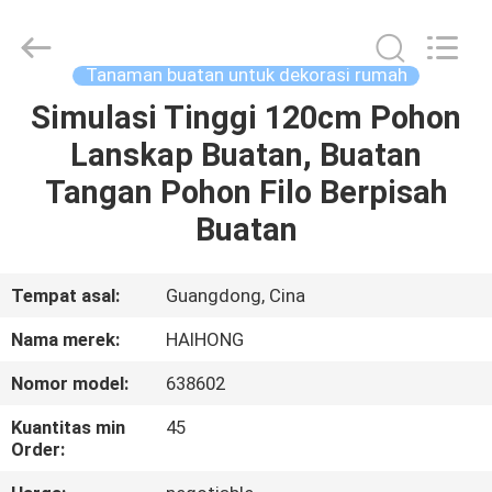
Arts
&
Crafts
Factory.
All
Tanaman buatan untuk dekorasi rumah
Rights
Reserved.
Developed
Simulasi Tinggi 120cm Pohon
RUMAH
by
ECER
Lanskap Buatan, Buatan
PRODUK
Tangan Pohon Filo Berpisah
Buatan
VIDEO
Tempat asal:
Guangdong, Cina
TENTANG
Nama merek:
HAIHONG
KAMI
Nomor model:
638602
TUR
Kuantitas min
45
Order:
PABRIK