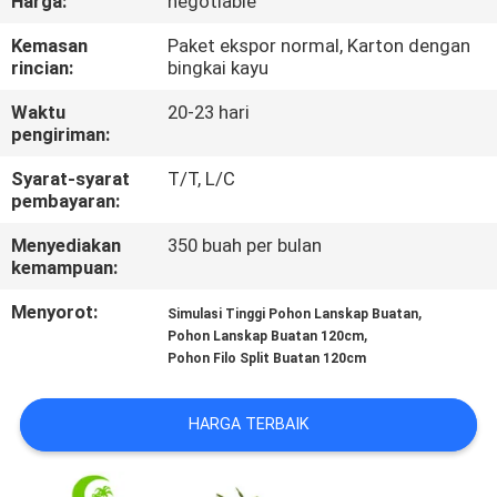
Harga:
negotiable
KONTROL
Kemasan
Paket ekspor normal, Karton dengan
rincian:
bingkai kayu
KUALITAS
Waktu
20-23 hari
pengiriman:
HUBUNGI
Syarat-syarat
T/T, L/C
KAMI
pembayaran:
Menyediakan
350 buah per bulan
BERITA
kemampuan:
Menyorot:
,
Simulasi Tinggi Pohon Lanskap Buatan
KASUS
,
Pohon Lanskap Buatan 120cm
Pohon Filo Split Buatan 120cm
MINTA
HARGA TERBAIK
PENAWARAN
HARGA