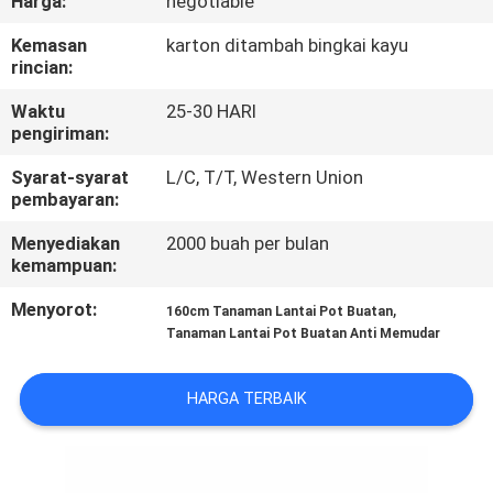
Harga:
negotiable
KONTROL
Kemasan
karton ditambah bingkai kayu
rincian:
KUALITAS
Waktu
25-30 HARI
pengiriman:
HUBUNGI
Syarat-syarat
L/C, T/T, Western Union
KAMI
pembayaran:
Menyediakan
2000 buah per bulan
BERITA
kemampuan:
Menyorot:
,
160cm Tanaman Lantai Pot Buatan
KASUS
Tanaman Lantai Pot Buatan Anti Memudar
MINTA
HARGA TERBAIK
PENAWARAN
HARGA