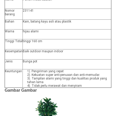
Nomor
231141
barang
Bahan
Kain, batang kayu asli atau plastik
Warna
hijau alami
Tinggi Total
tinggi 160 cm
Kesempatan
Baik outdoor maupun indoor
Jenis
Bunga pot
Keuntungan
1). Pengiriman yang cepat
2). Kekuatan super anti-penuaan dan anti-memudar.
3). Tampilan alami yang tinggi dan kualitas produk yang
tahan lama
4). Tidak perlu merawat dan menyiram
Gambar Gambar