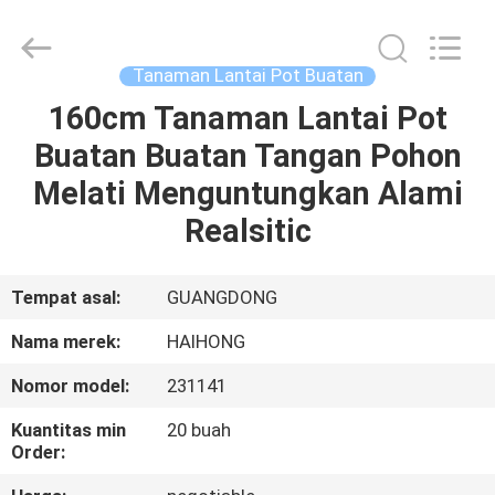
Haihong
Arts
&
Crafts
Factory.
Tanaman Lantai Pot Buatan
All
Rights
Reserved.
160cm Tanaman Lantai Pot
RUMAH
Developed
by
Buatan Buatan Tangan Pohon
ECER
PRODUK
Melati Menguntungkan Alami
Realsitic
VIDEO
Tempat asal:
GUANGDONG
TENTANG
Nama merek:
HAIHONG
KAMI
Nomor model:
231141
TUR
Kuantitas min
20 buah
Order:
PABRIK