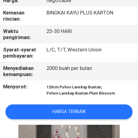
Harga:
negotiable
KONTROL
Kemasan
BINGKAI KAYU PLUS KARTON
rincian:
KUALITAS
Waktu
25-30 HARI
pengiriman:
HUBUNGI
Syarat-syarat
L/C, T/T, Western Union
KAMI
pembayaran:
Menyediakan
2000 buah per bulan
BERITA
kemampuan:
Menyorot:
,
120cm Pohon Lanskap Buatan
KASUS
Pohon Lanskap Buatan Plum Blossom
MINTA
HARGA TERBAIK
PENAWARAN
HARGA