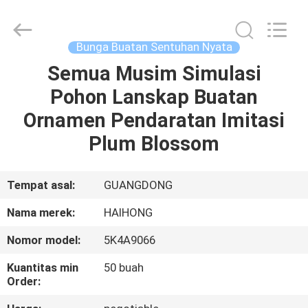
&
Crafts
Factory.
All
Rights
Bunga Buatan Sentuhan Nyata
Reserved.
Developed
Semua Musim Simulasi
RUMAH
by
ECER
Pohon Lanskap Buatan
PRODUK
Ornamen Pendaratan Imitasi
Plum Blossom
VIDEO
Tempat asal:
GUANGDONG
TENTANG
Nama merek:
HAIHONG
KAMI
Nomor model:
5K4A9066
TUR
Kuantitas min
50 buah
Order:
PABRIK