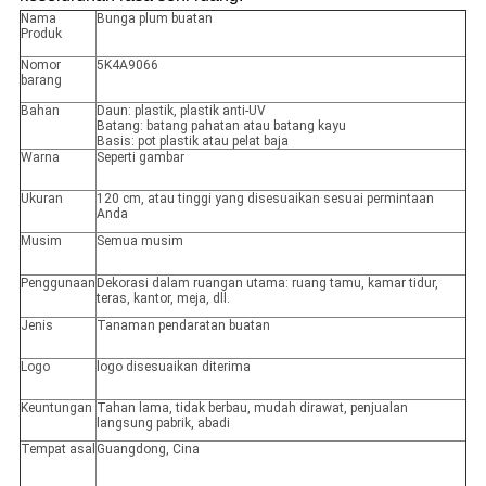
Nama
Bunga plum buatan
Produk
Nomor
5K4A9066
barang
Bahan
Daun: plastik, plastik anti-UV
Batang: batang pahatan atau batang kayu
Basis: pot plastik atau pelat baja
Warna
Seperti gambar
Ukuran
120 cm, atau tinggi yang disesuaikan sesuai permintaan
Anda
Musim
Semua musim
Penggunaan
Dekorasi dalam ruangan utama: ruang tamu, kamar tidur,
teras, kantor, meja, dll.
Jenis
Tanaman pendaratan buatan
Logo
logo disesuaikan diterima
Keuntungan
Tahan lama, tidak berbau, mudah dirawat, penjualan
langsung pabrik, abadi
Tempat asal
Guangdong, Cina