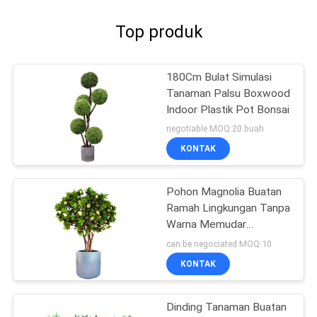
Top produk
180Cm Bulat Simulasi
Tanaman Palsu Boxwood
Indoor Plastik Pot Bonsai
negotiable MOQ:20 buah
KONTAK
Pohon Magnolia Buatan
Ramah Lingkungan Tanpa
Warna Memudar
Tanaman Evergreen
can be negociated MOQ:10
KONTAK
Dinding Tanaman Buatan