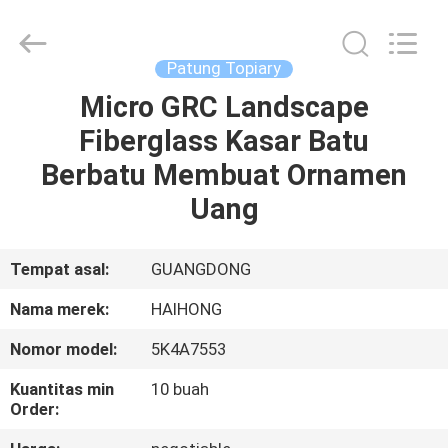
&
Crafts
Factory.
All
Rights
Patung Topiary
Reserved.
Developed
by
Micro GRC Landscape
RUMAH
ECER
Fiberglass Kasar Batu
PRODUK
Berbatu Membuat Ornamen
Uang
VIDEO
Tempat asal:
GUANGDONG
TENTANG
Nama merek:
HAIHONG
KAMI
Nomor model:
5K4A7553
TUR
Kuantitas min
10 buah
Order:
PABRIK