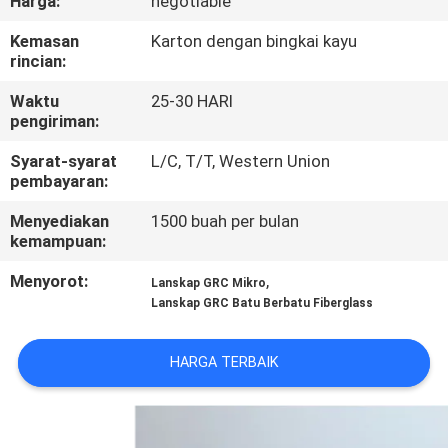
Harga:
negotiable
KONTROL
Kemasan
Karton dengan bingkai kayu
rincian:
KUALITAS
Waktu
25-30 HARI
pengiriman:
HUBUNGI
Syarat-syarat
L/C, T/T, Western Union
KAMI
pembayaran:
Menyediakan
1500 buah per bulan
BERITA
kemampuan:
Menyorot:
,
Lanskap GRC Mikro
KASUS
Lanskap GRC Batu Berbatu Fiberglass
MINTA
HARGA TERBAIK
PENAWARAN
HARGA