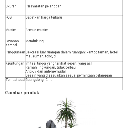
Ukuran
Persyaratan pelanggan
FOB
Dapatkan harga terbaru
Musim
Semua musim
Layanan
Mendukung
sampel
Penggunaan
Dekorasi luar ruangan dalam ruangan: kantor, taman, hotel,
mal, rumah, toko, dll.
Keuntungan
Imitasi tinggi yang terlihat seperti yang asli
Ramah lingkungan, tidak berbau
Anti-uv dan anti-memudar
Desain yang disesuaikan sesuai permintaan pelanggan
Tempat asal
Guangdong, Cina
Gambar produk