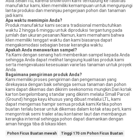
Asia.Selain itu, karena showroom kami terhubung ke fasilitas
manufaktur kami, klien memiliki kemampuan untuk mengunjungi
lantai produksi dan meninjau pengerjaan pohon dan tanaman
jadi kami.
Apa waktu memimpin Anda?
Produk manufaktur kami secara tradisional membutuhkan
waktu 2 hingga 6 minggu untuk diproduksi tergantung pada
jumlah dan ukuran pesanan.Namun, kami memahami bahwa
klien memiliki tenggat waktu dan kami biasanya dapat
mengakomodasi sebagian besar kerangka waktu.
Apakah Anda menawarkan sampel?
Ya.Kami dengan senang hati memberikan sampel kepada Anda
sehingga Anda dapat melihat langsung kualitas produk kami
serta mengevaluasi kesesuaian varietas tanaman untuk proyek
Anda.
Bagaimana pengiriman produk Anda?
Kami memiliki proses pengiriman dan pengemasan yang
direkayasa dengan baik sehingga semua tanaman dan pohon
kami dapat dikemas dan dikirim seekonomis mungkin.Dari kotak
karton bergelombang standar yang dikirim melalui Small Parcel
(Ground) hingga kayu khusus yang dibuat melalui LTL, kami
dapat mengemas hampir semua produk kami.Ketika pohon
buatan terlalu besar untuk dikemas dalam kotak atau peti, kami
mengontrak semi trailer atau kontainer laut dan membangun
kerangka internal sehingga pohon dapat diamankan dengan
aman hingga tiba di lokasi klien.
Pohon Ficus Buatan mewah
Tinggi 170 cm Pohon Ficus Buatan