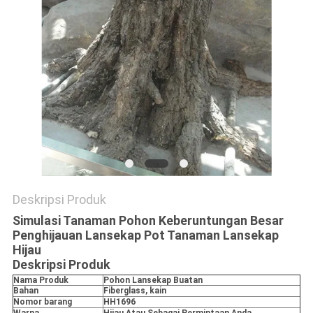
SITEMAP
KEBIJAKAN
PRIVASI
Deskripsi Produk
Simulasi Tanaman Pohon Keberuntungan Besar
Penghijauan Lansekap Pot Tanaman Lansekap
Hijau
Deskripsi Produk
Nama Produk
Pohon Lansekap Buatan
Bahan
Fiberglass, kain
Nomor barang
HH1696