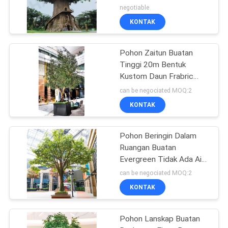
Pohon kehidupan Desain
negotiable
untuk decoartion
KONTAK
Pohon Zaitun Buatan
Tinggi 20m Bentuk
Kustom Daun Frabric
Tampak Alami
can be negociated MOQ:2
KONTAK
Pohon Beringin Dalam
Ruangan Buatan
Evergreen Tidak Ada Air
Pohon Imitasi Tidak Ada
can be negociated MOQ:2
Tanaman Hama
KONTAK
Pohon Lanskap Buatan