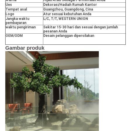
Warna
Hijau Atau Sebagai Permintaan Anda
Ues
Dekorasi/Hadiah Rumah Kantor
Tempat asal
Guangzhou, Guangdong, Cina
Logo
Atur sesuai kebutuhan Anda
Jangka waktu
L/C, T/T, WESTERN UNION
pembayaran
waktu pengiriman
Sekitar 15-30 hari dan sesuai dengan jumlah
pesanan Anda
OEM/ODM
Desain pelanggan dipersilakan
Gambar produk