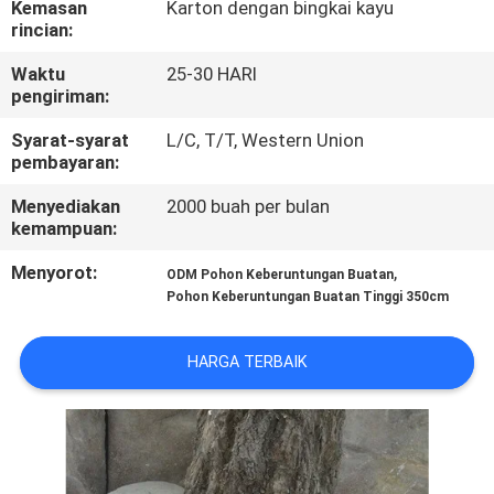
Kemasan
Karton dengan bingkai kayu
rincian:
KONTROL
Waktu
25-30 HARI
KUALITAS
pengiriman:
Syarat-syarat
L/C, T/T, Western Union
HUBUNGI
pembayaran:
KAMI
Menyediakan
2000 buah per bulan
kemampuan:
BERITA
Menyorot:
,
ODM Pohon Keberuntungan Buatan
Pohon Keberuntungan Buatan Tinggi 350cm
KASUS
HARGA TERBAIK
MINTA
PENAWARAN
HARGA