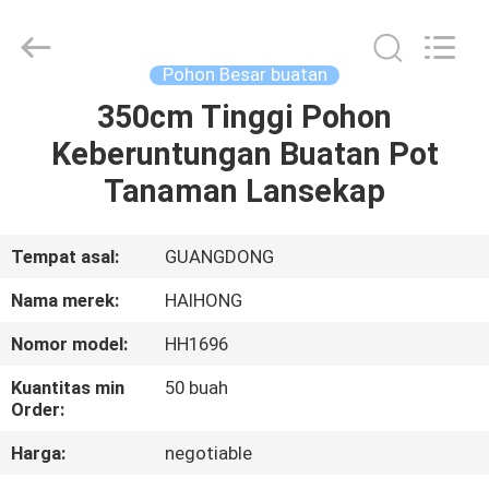
Arts
&
Crafts
Factory.
All
Pohon Besar buatan
Rights
Reserved.
350cm Tinggi Pohon
RUMAH
Developed
by
ECER
Keberuntungan Buatan Pot
PRODUK
Tanaman Lansekap
VIDEO
Tempat asal:
GUANGDONG
Nama merek:
HAIHONG
TENTANG
Nomor model:
HH1696
KAMI
Kuantitas min
50 buah
Order:
TUR
Harga:
negotiable
PABRIK