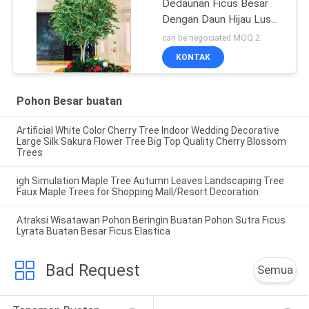
Dedaunan Ficus Besar
Dengan Daun Hijau Lusuh
Tanpa Sinar Matahari
can be negociated MOQ:2
KONTAK
Pohon Besar buatan
Artificial White Color Cherry Tree Indoor Wedding Decorative
Large Silk Sakura Flower Tree Big Top Quality Cherry Blossom
Trees
igh Simulation Maple Tree Autumn Leaves Landscaping Tree
Faux Maple Trees for Shopping Mall/Resort Decoration
Atraksi Wisatawan Pohon Beringin Buatan Pohon Sutra Ficus
Lyrata Buatan Besar Ficus Elastica
Bad Request
Semua