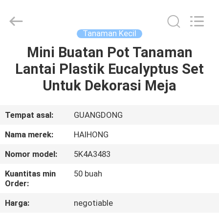
Arts
&
Crafts
Factory.
All
Tanaman Kecil
Rights
Reserved.
Mini Buatan Pot Tanaman
RUMAH
Developed
by
ECER
Lantai Plastik Eucalyptus Set
PRODUK
Untuk Dekorasi Meja
VIDEO
Tempat asal:
GUANGDONG
Nama merek:
HAIHONG
TENTANG
Nomor model:
5K4A3483
KAMI
Kuantitas min
50 buah
Order:
TUR
Harga:
negotiable
PABRIK