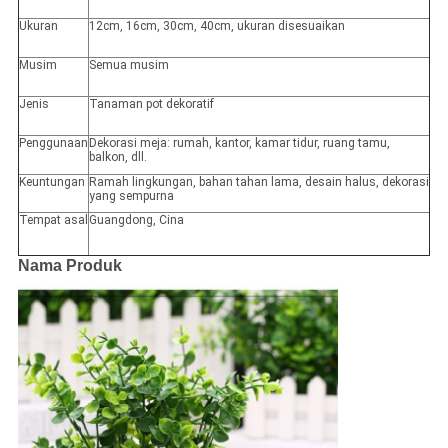
Ukuran
12cm, 16cm, 30cm, 40cm, ukuran disesuaikan
Musim
Semua musim
Jenis
Tanaman pot dekoratif
Penggunaan
Dekorasi meja: rumah, kantor, kamar tidur, ruang tamu,
balkon, dll.
Keuntungan
Ramah lingkungan, bahan tahan lama, desain halus, dekorasi
yang sempurna
Tempat asal
Guangdong, Cina
Nama Produk