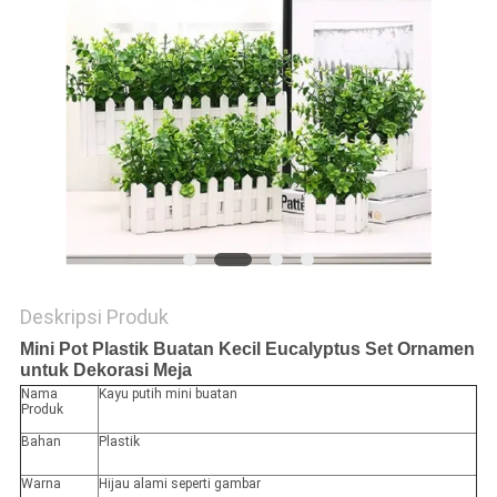
SITEMAP
KEBIJAKAN
PRIVASI
Deskripsi Produk
Mini Pot Plastik Buatan Kecil Eucalyptus Set Ornamen
untuk Dekorasi Meja
Nama
Kayu putih mini buatan
Produk
Bahan
Plastik
Warna
Hijau alami seperti gambar