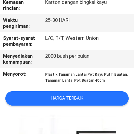
Kemasan
Karton dengan bingkai kayu
rincian:
KONTROL
Waktu
25-30 HARI
KUALITAS
pengiriman:
Syarat-syarat
L/C, T/T, Western Union
HUBUNGI
pembayaran:
KAMI
Menyediakan
2000 buah per bulan
kemampuan:
BERITA
Menyorot:
,
Plastik Tanaman Lantai Pot Kayu Putih Buatan
Tanaman Lantai Pot Buatan 40cm
KASUS
HARGA TERBAIK
MINTA
PENAWARAN
HARGA