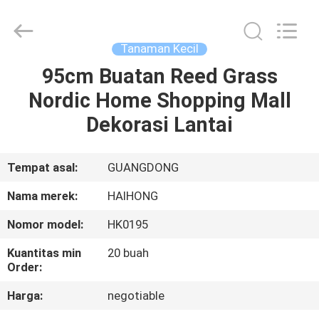
Arts
&
Crafts
Factory.
All
Tanaman Kecil
Rights
Reserved.
95cm Buatan Reed Grass
RUMAH
Developed
by
ECER
Nordic Home Shopping Mall
PRODUK
Dekorasi Lantai
VIDEO
Tempat asal:
GUANGDONG
Nama merek:
HAIHONG
TENTANG
Nomor model:
HK0195
KAMI
Kuantitas min
20 buah
Order:
TUR
Harga:
negotiable
PABRIK