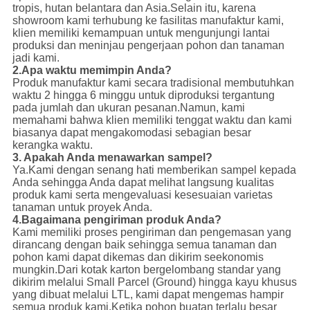
tropis, hutan belantara dan Asia.Selain itu, karena
showroom kami terhubung ke fasilitas manufaktur kami,
klien memiliki kemampuan untuk mengunjungi lantai
produksi dan meninjau pengerjaan pohon dan tanaman
jadi kami.
2.
Apa waktu memimpin Anda?
Produk manufaktur kami secara tradisional membutuhkan
waktu 2 hingga 6 minggu untuk diproduksi tergantung
pada jumlah dan ukuran pesanan.Namun, kami
memahami bahwa klien memiliki tenggat waktu dan kami
biasanya dapat mengakomodasi sebagian besar
kerangka waktu.
3. Apakah Anda menawarkan sampel?
Ya.Kami dengan senang hati memberikan sampel kepada
Anda sehingga Anda dapat melihat langsung kualitas
produk kami serta mengevaluasi kesesuaian varietas
tanaman untuk proyek Anda.
4.
Bagaimana pengiriman produk Anda?
Kami memiliki proses pengiriman dan pengemasan yang
dirancang dengan baik sehingga semua tanaman dan
pohon kami dapat dikemas dan dikirim seekonomis
mungkin.Dari kotak karton bergelombang standar yang
dikirim melalui Small Parcel (Ground) hingga kayu khusus
yang dibuat melalui LTL, kami dapat mengemas hampir
semua produk kami.Ketika pohon buatan terlalu besar