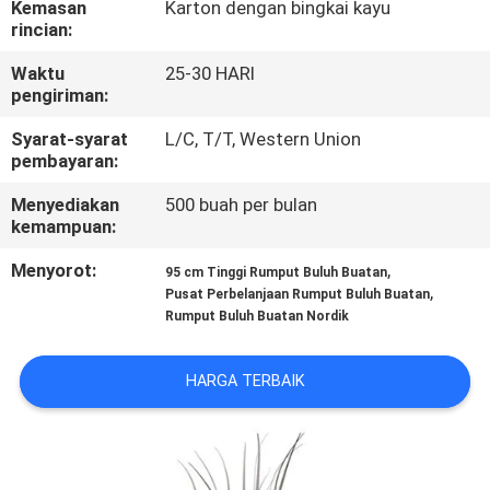
Kemasan
Karton dengan bingkai kayu
rincian:
KONTROL
Waktu
25-30 HARI
KUALITAS
pengiriman:
Syarat-syarat
L/C, T/T, Western Union
HUBUNGI
pembayaran:
KAMI
Menyediakan
500 buah per bulan
kemampuan:
BERITA
Menyorot:
,
95 cm Tinggi Rumput Buluh Buatan
,
Pusat Perbelanjaan Rumput Buluh Buatan
Rumput Buluh Buatan Nordik
KASUS
HARGA TERBAIK
MINTA
PENAWARAN
HARGA