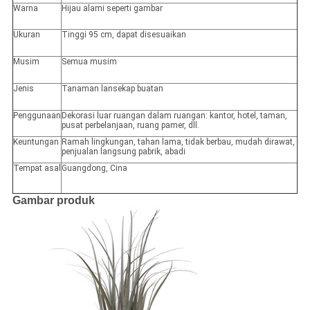
Warna
Hijau alami seperti gambar
Ukuran
Tinggi 95 cm, dapat disesuaikan
Musim
Semua musim
Jenis
Tanaman lansekap buatan
Penggunaan
Dekorasi luar ruangan dalam ruangan: kantor, hotel, taman,
pusat perbelanjaan, ruang pamer, dll.
Keuntungan
Ramah lingkungan, tahan lama, tidak berbau, mudah dirawat,
penjualan langsung pabrik, abadi
Tempat asal
Guangdong, Cina
Gambar produk