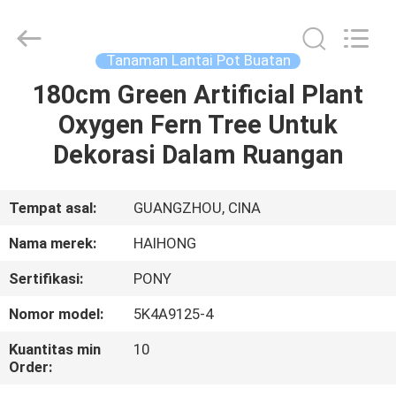
Arts
&
Crafts
Factory.
All
Tanaman Lantai Pot Buatan
Rights
Reserved.
180cm Green Artificial Plant
RUMAH
Developed
by
ECER
Oxygen Fern Tree Untuk
PRODUK
Dekorasi Dalam Ruangan
VIDEO
Tempat asal:
GUANGZHOU, CINA
Nama merek:
HAIHONG
TENTANG
Sertifikasi:
PONY
KAMI
Nomor model:
5K4A9125-4
TUR
Kuantitas min
10
Order:
PABRIK