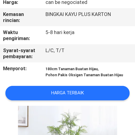
Harga:
can be negociated
KONTROL
Kemasan
BINGKAI KAYU PLUS KARTON
rincian:
KUALITAS
Waktu
5-8 hari kerja
pengiriman:
HUBUNGI
Syarat-syarat
L/C, T/T
KAMI
pembayaran:
Menyorot:
,
180cm Tanaman Buatan Hijau
BERITA
Pohon Pakis Oksigen Tanaman Buatan Hijau
KASUS
HARGA TERBAIK
MINTA
PENAWARAN
HARGA