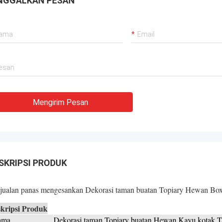
NGGALKAN PESAN
 kami.Mereka
ng sangat
an mengacu pada
uk mendapatkan
eliharaan dengan
Mengirim Pesan
SKRIPSI PRODUK
jualan panas mengesankan Dekorasi taman buatan Topiary Hewan Bo
kripsi Produk
ama
Dekorasi taman Topiary buatan Hewan Kayu kotak T