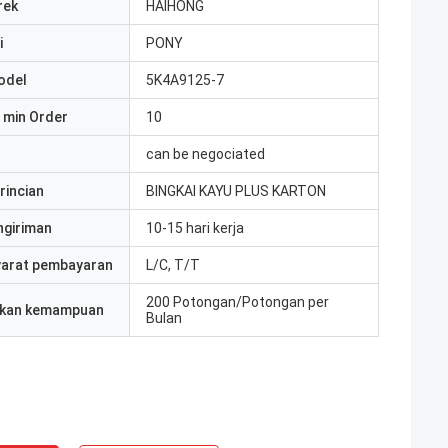
rek
HAIHONG
i
PONY
odel
5K4A9125-7
 min Order
10
can be negociated
rincian
BINGKAI KAYU PLUS KARTON
ngiriman
10-15 hari kerja
yarat pembayaran
L/C, T/T
200 Potongan/Potongan per
kan kemampuan
Bulan