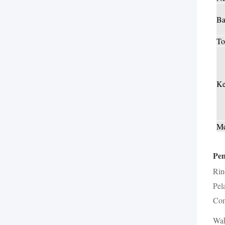
Ba
To
Ke
Me
Pe
Rin
Pel
Con