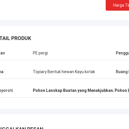
Harga Te
TAIL PRODUK
han
PE pergi
Pengg
ma
Topiary Bentuk hewan Kayu kotak
Ruang
hijau
yoroti
Pohon Lanskap Buatan yang Menakjubkan
,
Pohon 
an Haihong
lama, kualitas
 tinggi, perhatian
dan layanan
Mereka selalu
gan yang cepat