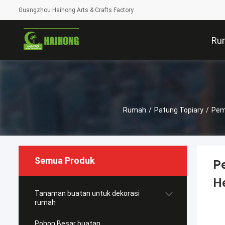
Guangzhou Haihong Arts & Crafts Factory
Ru
Rumah
/
Patung Topiary
/
Pem
Semua Produk
P
H
Tanaman buatan untuk dekorasi
rumah
Pohon Besar buatan