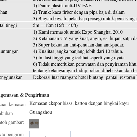
1) Daun: plastik anti-UV FAE
han
2) Trunk: kaca firber dengan pipa baja di dalam
3) Bagian bawah: pelat baja persegi untuk pemasang
tal tinggi
5m ---12m (16ft---40ft)
1) Kami memasok untuk Expo Shanghai 2010
2) Ketahanan UV yang kuat, angin, es, hujan, salju 
3) Super kekuatan anti-penuaan dan anti-pudar.
untungan
4) Kualitas jangka panjang lebih dari 10 tahun.
5) Imitasi tinggi yang terlihat seperti yang nyata
6) Tidak memerlukan perawatan dan penyiraman khus
tentang kelangsungan hidup pohon dibebaskan dan bi
nggunakan
Dekorasi luar ruangan: hotel bintang, pantai, restoran
ngemasan & Pengiriman
Kemasan ekspor biasa, karton dengan bingkai kayu
cian kemasan
Guangzhou
abuhan
toh gambar:
Waktu pengiriman: