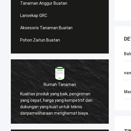
Tanaman Anggur Buatan
Lansekap GRC
Aksesoris Tanaman Buatan
DE
Pohon Zaitun Buatan
Ba
na
Rumah Tanaman
semangat 
Men
as produk yang baik, pengiriman
Kami memilih perusaha
epat, harga yang kompetitif dan
setelah pencarian yang 
an yang kuat untuk teknis
produk mereka yang lebih
meliharaan menghemat biaya
besar terhadap detail, 
k dan membantu kami
pelanggan yang tinggi. 
ngkan banyak reputasi tinggi dari
memastikan kami dukun