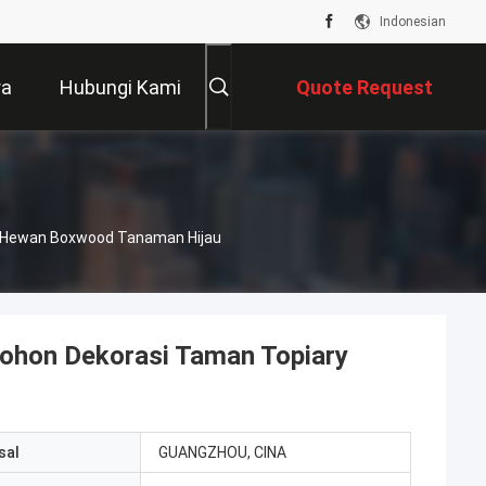
Indonesian
ra
Hubungi Kami
Quote Request
Suatu
 Hewan Boxwood Tanaman Hijau
hon Dekorasi Taman Topiary
sal
GUANGZHOU, CINA