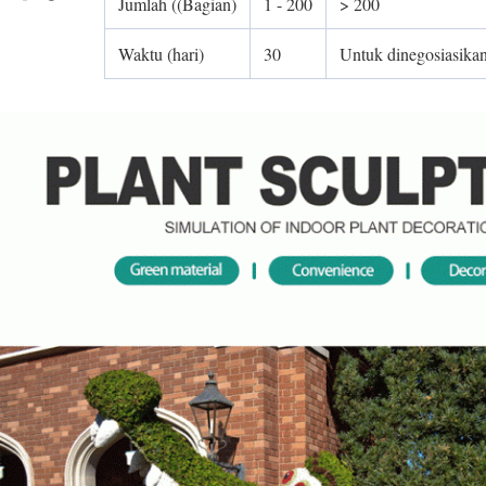
Jumlah ((Bagian)
1 - 200
> 200
Waktu (hari)
30
Untuk dinegosiasika