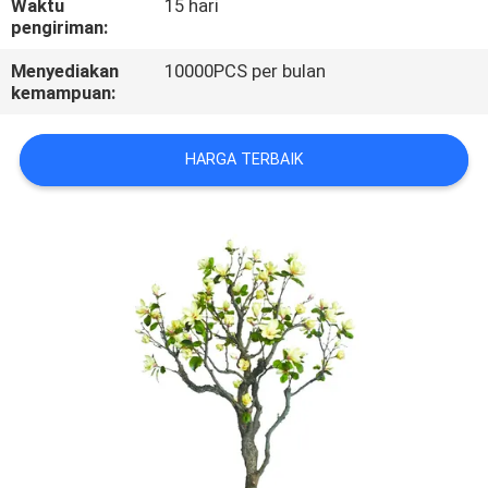
Waktu
15 hari
pengiriman:
KONTROL
Menyediakan
10000PCS per bulan
KUALITAS
kemampuan:
HUBUNGI
HARGA TERBAIK
KAMI
BERITA
KASUS
MINTA
PENAWARAN
HARGA