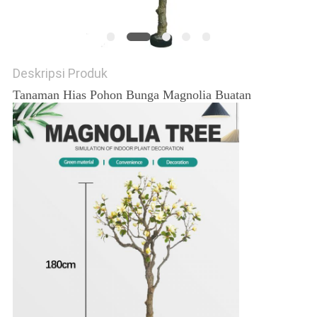
SITEMAP
Deskripsi Produk
KEBIJAKAN
Tanaman Hias Pohon Bunga Magnolia Buatan
PRIVASI