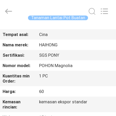
Haihong
Arts
&
Crafts
Factory.
Tanaman Lantai Pot Buatan
All
Rights
Reserved.
RUMAH
Developed
by
Tempat asal:
Cina
ECER
PRODUK
Nama merek:
HAIHONG
Sertifikasi:
SGS PONY
VIDEO
Nomor model:
POHON Magnolia
TENTANG
Kuantitas min
1 PC
Order:
KAMI
Harga:
60
TUR
Kemasan
kemasan ekspor standar
rincian:
PABRIK