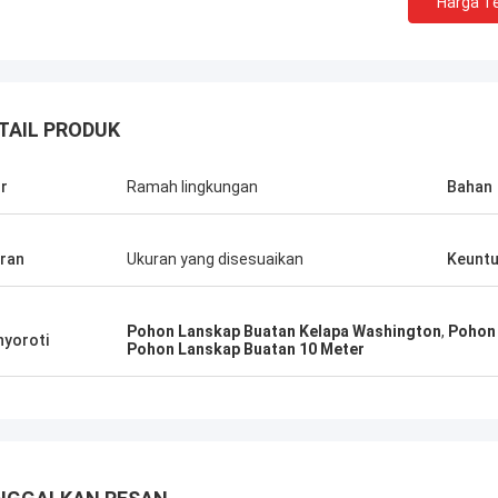
Harga Te
TAIL PRODUK
ur
Ramah lingkungan
Bahan
ran
Ukuran yang disesuaikan
Keunt
semangat hijau
Pohon Lanskap Buatan Kelapa Washington
,
Pohon 
yoroti
Pohon Lanskap Buatan 10 Meter
emilih perusahaan Haihong
h pencarian yang lama, kualitas
 mereka yang lebih tinggi, perhatian
terhadap detail, dan layanan
gan yang tinggi. Mereka selalu
tikan kami dukungan yang cepat