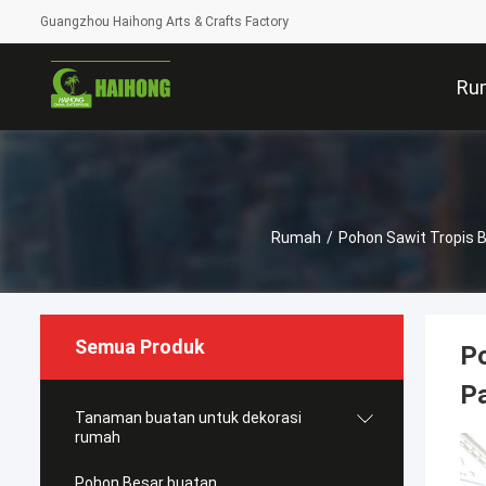
Guangzhou Haihong Arts & Crafts Factory
Ru
Rumah
/
Pohon Sawit Tropis 
Semua Produk
Po
P
Tanaman buatan untuk dekorasi
rumah
Pohon Besar buatan