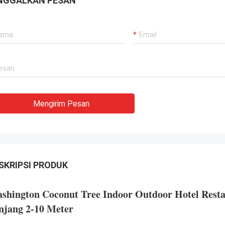
NGGALKAN PESAN
semua kebutuhan kami.Mereka
ikan layanan yang sangat
ional, juga dengan mengacu pada
ratan teknis untuk mendapatkan
i dan layanan pemeliharaan dengan
yang kompetitif.
Mengirim Pesan
SKRIPSI PRODUK
shington Coconut Tree Indoor Outdoor Hotel Rest
njang 2-10 Meter