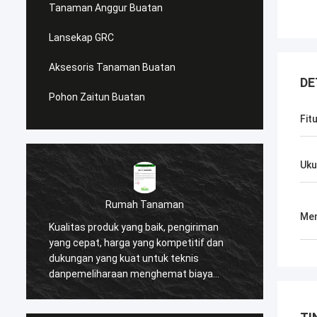
Tanaman Anggur Buatan
Lansekap GRC
Aksesoris Tanaman Buatan
DE
Pohon Zaitun Buatan
Fit
Uku
Rumah Tanaman
Men
Kualitas produk yang baik, pengiriman
Kami m
yang cepat, harga yang kompetitif dan
setela
n
dukungan yang kuat untuk teknis
produk
danpemeliharaan menghemat biaya
besar 
proyek dan membantu kami
pelang
memenangkan banyak reputasi tinggi dari
memas