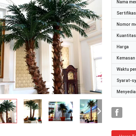
Nama me
Sertifikas
Nomor m
Kuantitas
Harga
Kemasan 
Waktu pe
Syarat-s
Menyedia