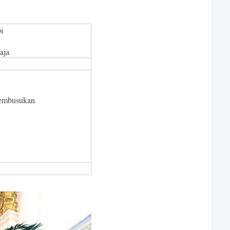
i
aja
 pembusukan