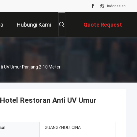
Indonesian
ra
Hubungi Kami
Quote Request
Suatu
ti UV Umur Panjang 2-10 Meter
Hotel Restoran Anti UV Umur
sal
GUANGZHOU, CINA