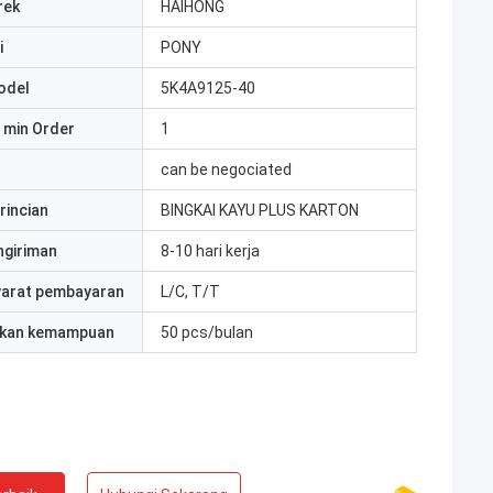
rek
HAIHONG
i
PONY
odel
5K4A9125-40
 min Order
1
can be negociated
rincian
BINGKAI KAYU PLUS KARTON
ngiriman
8-10 hari kerja
yarat pembayaran
L/C, T/T
kan kemampuan
50 pcs/bulan