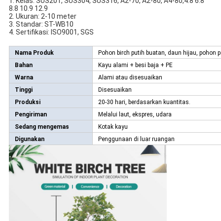
1. Kelas: SUS201, SUS304, SUS316, A2-70, A2-80, A4-80,4.8 6.8
8.8 10.9 12.9
2. Ukuran: 2-10 meter
3. Standar: ST-WB10
4. Sertifikasi: ISO9001, SGS
Nama Produk
Pohon birch putih buatan, daun hijau, pohon p
Bahan
Kayu alami + besi baja + PE
Warna
Alami atau disesuaikan
Tinggi
Disesuaikan
Produksi
20-30 hari, berdasarkan kuantitas.
Pengiriman
Melalui laut, ekspres, udara
Sedang mengemas
Kotak kayu
Digunakan
Penggunaan di luar ruangan