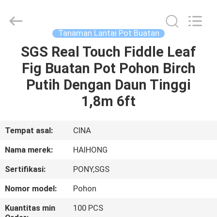
Haihong
Arts
&
Crafts
Factory.
Tanaman Lantai Pot Buatan
All
Rights
Reserved.
SGS Real Touch Fiddle Leaf
RUMAH
Developed
by
Fig Buatan Pot Pohon Birch
ECER
PRODUK
Putih Dengan Daun Tinggi
1,8m 6ft
VIDEO
Tempat asal:
CINA
TENTANG
Nama merek:
HAIHONG
KAMI
Sertifikasi:
PONY,SGS
TUR
Nomor model:
Pohon
PABRIK
Kuantitas min
100 PCS