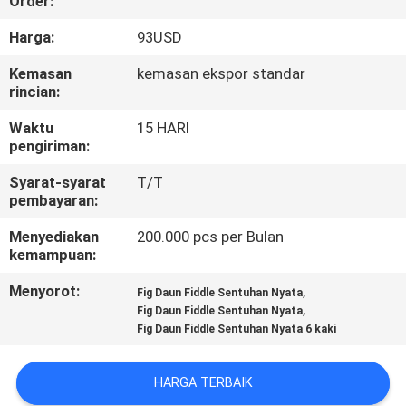
Order:
KONTROL
Harga:
93USD
KUALITAS
Kemasan
kemasan ekspor standar
rincian:
HUBUNGI
Waktu
15 HARI
pengiriman:
KAMI
Syarat-syarat
T/T
pembayaran:
BERITA
Menyediakan
200.000 pcs per Bulan
kemampuan:
KASUS
Menyorot:
,
Fig Daun Fiddle Sentuhan Nyata
,
Fig Daun Fiddle Sentuhan Nyata
MINTA
Fig Daun Fiddle Sentuhan Nyata 6 kaki
PENAWARAN
HARGA TERBAIK
HARGA