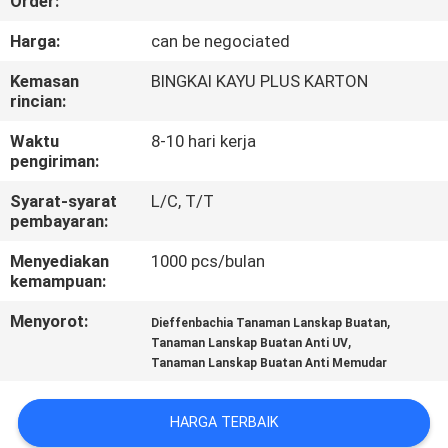
Order:
KONTROL
Harga:
can be negociated
KUALITAS
Kemasan
BINGKAI KAYU PLUS KARTON
rincian:
HUBUNGI
Waktu
8-10 hari kerja
pengiriman:
KAMI
Syarat-syarat
L/C, T/T
pembayaran:
BERITA
Menyediakan
1000 pcs/bulan
kemampuan:
KASUS
Menyorot:
,
Dieffenbachia Tanaman Lanskap Buatan
,
Tanaman Lanskap Buatan Anti UV
MINTA
Tanaman Lanskap Buatan Anti Memudar
PENAWARAN
HARGA TERBAIK
HARGA