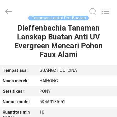
Arts
&
Crafts
Factory.
All
Tanaman Lantai Pot Buatan
Rights
Reserved.
Developed
Dieffenbachia Tanaman
RUMAH
by
ECER
Lanskap Buatan Anti UV
PRODUK
Evergreen Mencari Pohon
Faux Alami
VIDEO
Tempat asal:
GUANGZHOU, CINA
TENTANG
Nama merek:
HAIHONG
KAMI
Sertifikasi:
PONY
TUR
Nomor model:
5K4A9135-51
PABRIK
Kuantitas min
10