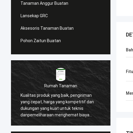
Tanaman Anggur Buatan
Lansekap GRC
Aksesoris Tanaman Buatan
DE
Pohon Zaitun Buatan
Ba
Fit
Rumah Tanaman
Men
Kualitas produk yang baik, pengiriman
Kami m
yang cepat, harga yang kompetitif dan
setela
n
dukungan yang kuat untuk teknis
produk
danpemeliharaan menghemat biaya
besar 
proyek dan membantu kami
pelang
memenangkan banyak reputasi tinggi dari
memas