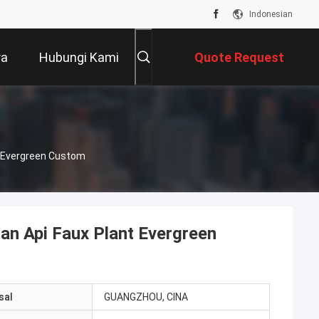
Indonesian
ra
Hubungi Kami
Quote Request
Suatu
t Evergreen Custom
n Api Faux Plant Evergreen
sal
GUANGZHOU, CINA