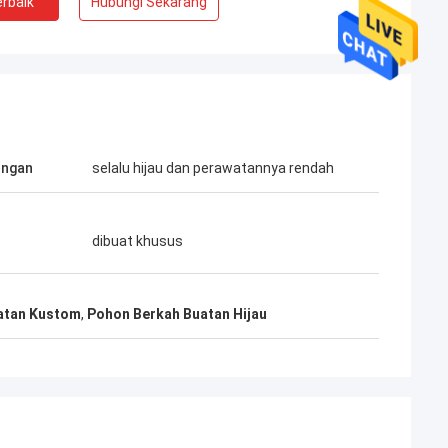
rbaik
Hubungi Sekarang
ungan
selalu hijau dan perawatannya rendah
dibuat khusus
atan Kustom
,
Pohon Berkah Buatan Hijau