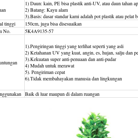
1) Daun: kain, PE bisa plastik anti-UV, atau daun tahan ap
han
2) Batang: Kayu alam
3).Basis: dasar standar kami adalah pot plastik atau pelat b
al tinggi
150cm, juga bisa disesuaikan
m No.
5K4A9135-57
1).Pengiringan tinggi yang terlihat seperti yang asli
2) Ketahanan UV yang kuat, angin, es, hujan, salju dan
3).Kekuatan super anti-penuaan dan anti-pudar
untungan
4) Mudah untuk merawat
5). Pengiriman cepat
6).Tidak membahayakan manusia dan lingkungan
nggunakan
Baik di luar maupun di dalam ruangan