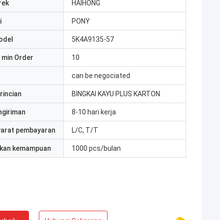
rek
HAIHONG
i
PONY
odel
5K4A9135-57
 min Order
10
can be negociated
rincian
BINGKAI KAYU PLUS KARTON
ngiriman
8-10 hari kerja
yarat pembayaran
L/C, T/T
kan kemampuan
1000 pcs/bulan