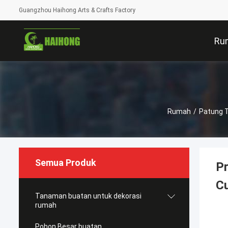
Guangzhou Haihong Arts & Crafts Factory
Ru
Rumah
/
Patung T
Semua Produk
Pr
C
Tanaman buatan untuk dekorasi
rumah
Pohon Besar buatan