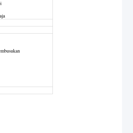
i
aja
 pembusukan