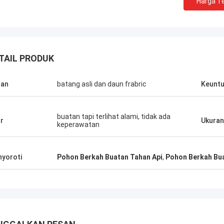
Harga Te
TAIL PRODUK
han
batang asli dan daun frabric
Keunt
buatan tapi terlihat alami, tidak ada
ur
Ukuran
keperawatan
semangat hijau
yoroti
Pohon Berkah Buatan Tahan Api
,
Pohon Berkah Bu
emilih perusahaan Haihong
h pencarian yang lama, kualitas
 mereka yang lebih tinggi, perhatian
terhadap detail, dan layanan
gan yang tinggi. Mereka selalu
tikan kami dukungan yang cepat