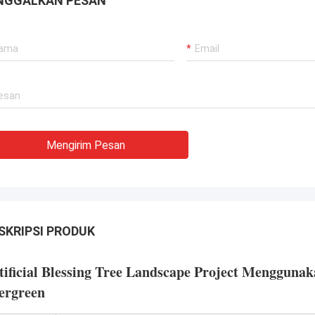
NGGALKAN PESAN
semua kebutuhan kami.Mereka
ikan layanan yang sangat
ional, juga dengan mengacu pada
ratan teknis untuk mendapatkan
i dan layanan pemeliharaan dengan
yang kompetitif.
Mengirim Pesan
SKRIPSI PRODUK
tificial Blessing Tree Landscape Project Menggun
ergreen