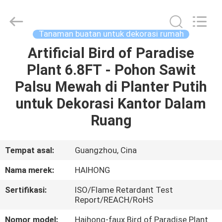
Arts
&
Crafts
Factory.
All
Tanaman buatan untuk dekorasi rumah
Rights
Reserved.
Developed
Artificial Bird of Paradise
RUMAH
by
ECER
Plant 6.8FT - Pohon Sawit
PRODUK
Palsu Mewah di Planter Putih
untuk Dekorasi Kantor Dalam
VIDEO
Ruang
TENTANG
Tempat asal:
Guangzhou, Cina
KAMI
Nama merek:
HAIHONG
Sertifikasi:
ISO/Flame Retardant Test
TUR
Report/REACH/RoHS
PABRIK
Nomor model:
Haihong-faux Bird of Paradise Plant