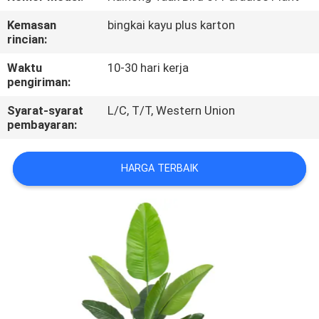
Kemasan
bingkai kayu plus karton
KONTROL
rincian:
KUALITAS
Waktu
10-30 hari kerja
pengiriman:
HUBUNGI
Syarat-syarat
L/C, T/T, Western Union
KAMI
pembayaran:
BERITA
HARGA TERBAIK
KASUS
MINTA
PENAWARAN
HARGA