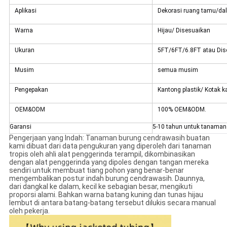
Aplikasi
Dekorasi ruang tamu/da
Warna
Hijau/ Disesuaikan
Ukuran
5FT/6FT/6.8FT atau Dis
Musim
semua musim
Pengepakan
Kantong plastik/ Kotak k
OEM&ODM
100% OEM&ODM.
Garansi
5-10 tahun untuk tanaman 
Pengerjaan yang Indah: Tanaman burung cendrawasih buatan
kami dibuat dari data pengukuran yang diperoleh dari tanaman
tropis oleh ahli alat penggerinda terampil, dikombinasikan
dengan alat penggerinda yang dipoles dengan tangan mereka
sendiri untuk membuat tiang pohon yang benar-benar
mengembalikan postur indah burung cendrawasih. Daunnya,
dari dangkal ke dalam, kecil ke sebagian besar, mengikuti
proporsi alami. Bahkan warna batang kuning dan tunas hijau
lembut di antara batang-batang tersebut dilukis secara manual
oleh pekerja.