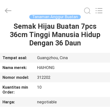
Arts
&
Crafts
Factory.
All
Tanaman Anggur Buatan
Rights
Reserved.
Semak Hijau Buatan 7pcs
RUMAH
Developed
by
ECER
36cm Tinggi Manusia Hidup
PRODUK
Dengan 36 Daun
VIDEO
Tempat asal:
Guangzhou, Cina
Nama merek:
HAIHONG
TENTANG
Nomor model:
312202
KAMI
Kuantitas min
10
Order:
TUR
Harga:
negotiable
PABRIK