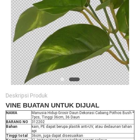
SITEMAP
KEBIJAKAN
PRIVASI
Deskripsi Produk
VINE BUATAN UNTUK DIJUAL
NAMA
Manusia Hidup Grosir Daun Dekorasi Cabang Pothos Bush *
7pcs, Tinggi 36cm, 36 Daun
BARANG NO
312202
Bahan
kain, PE dapat berupa plastik anti-UV, atau dedaunan tahan
api
Tinggi total
36cm, juga dapat disesuaikan