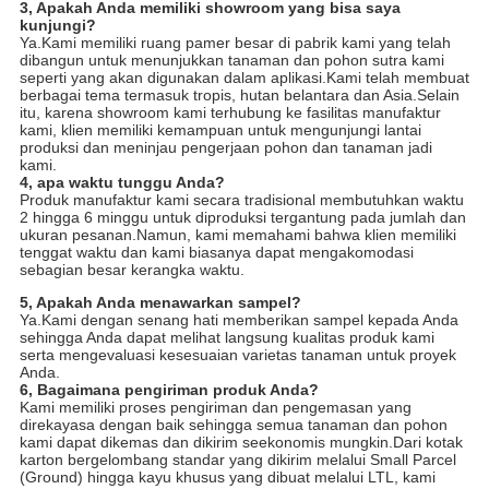
3, Apakah Anda memiliki showroom yang bisa saya
kunjungi?
Ya.Kami memiliki ruang pamer besar di pabrik kami yang telah
dibangun untuk menunjukkan tanaman dan pohon sutra kami
seperti yang akan digunakan dalam aplikasi.Kami telah membuat
berbagai tema termasuk tropis, hutan belantara dan Asia.Selain
itu, karena showroom kami terhubung ke fasilitas manufaktur
kami, klien memiliki kemampuan untuk mengunjungi lantai
produksi dan meninjau pengerjaan pohon dan tanaman jadi
kami.
4, apa waktu tunggu Anda?
Produk manufaktur kami secara tradisional membutuhkan waktu
2 hingga 6 minggu untuk diproduksi tergantung pada jumlah dan
ukuran pesanan.Namun, kami memahami bahwa klien memiliki
tenggat waktu dan kami biasanya dapat mengakomodasi
sebagian besar kerangka waktu.
5, Apakah Anda menawarkan sampel?
Ya.Kami dengan senang hati memberikan sampel kepada Anda
sehingga Anda dapat melihat langsung kualitas produk kami
serta mengevaluasi kesesuaian varietas tanaman untuk proyek
Anda.
6, Bagaimana pengiriman produk Anda?
Kami memiliki proses pengiriman dan pengemasan yang
direkayasa dengan baik sehingga semua tanaman dan pohon
kami dapat dikemas dan dikirim seekonomis mungkin.Dari kotak
karton bergelombang standar yang dikirim melalui Small Parcel
(Ground) hingga kayu khusus yang dibuat melalui LTL, kami