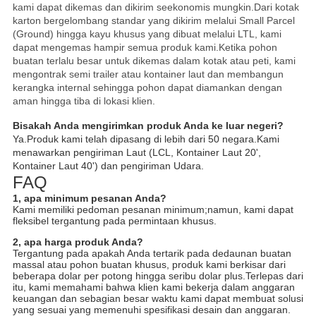
kami dapat dikemas dan dikirim seekonomis mungkin.Dari kotak
karton bergelombang standar yang dikirim melalui Small Parcel
(Ground) hingga kayu khusus yang dibuat melalui LTL, kami
dapat mengemas hampir semua produk kami.Ketika pohon
buatan terlalu besar untuk dikemas dalam kotak atau peti, kami
mengontrak semi trailer atau kontainer laut dan membangun
kerangka internal sehingga pohon dapat diamankan dengan
aman hingga tiba di lokasi klien.
Bisakah Anda mengirimkan produk Anda ke luar negeri?
Ya.Produk kami telah dipasang di lebih dari 50 negara.Kami
menawarkan pengiriman Laut (LCL, Kontainer Laut 20',
Kontainer Laut 40') dan pengiriman Udara.
FAQ
1, apa minimum pesanan Anda?
Kami memiliki pedoman pesanan minimum;namun, kami dapat
fleksibel tergantung pada permintaan khusus.
2, apa harga produk Anda?
Tergantung pada apakah Anda tertarik pada dedaunan buatan
massal atau pohon buatan khusus, produk kami berkisar dari
beberapa dolar per potong hingga seribu dolar plus.Terlepas dari
itu, kami memahami bahwa klien kami bekerja dalam anggaran
keuangan dan sebagian besar waktu kami dapat membuat solusi
yang sesuai yang memenuhi spesifikasi desain dan anggaran.