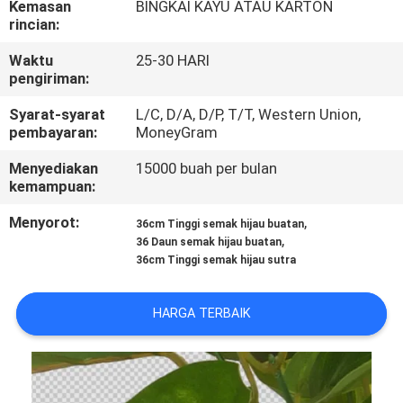
Kemasan
BINGKAI KAYU ATAU KARTON
rincian:
KONTROL
Waktu
25-30 HARI
KUALITAS
pengiriman:
Syarat-syarat
L/C, D/A, D/P, T/T, Western Union,
HUBUNGI
pembayaran:
MoneyGram
KAMI
Menyediakan
15000 buah per bulan
kemampuan:
BERITA
Menyorot:
,
36cm Tinggi semak hijau buatan
,
36 Daun semak hijau buatan
36cm Tinggi semak hijau sutra
KASUS
HARGA TERBAIK
MINTA
PENAWARAN
HARGA