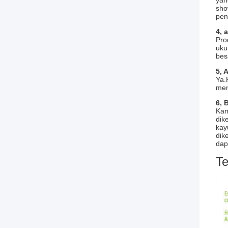
yan
sho
pen
4, 
Pro
uku
bes
5, 
Ya.
men
6, 
Kam
dik
kay
dik
dap
Te