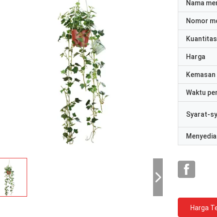
Nama me
Nomor m
Kuantitas
Harga
Kemasan 
Waktu pe
Syarat-s
Menyedia
Harga Te