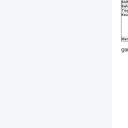
BA
Bah
Ting
Keu
Men
ga