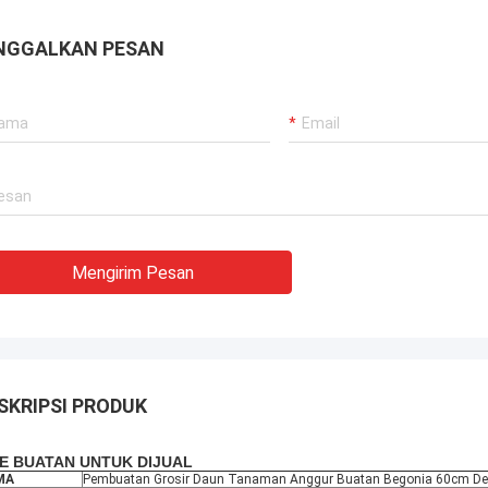
semua kebutuhan kami.Mereka
ikan layanan yang sangat
NGGALKAN PESAN
ional, juga dengan mengacu pada
ratan teknis untuk mendapatkan
i dan layanan pemeliharaan dengan
yang kompetitif.
Mengirim Pesan
SKRIPSI PRODUK
NE BUATAN UNTUK DIJUAL
MA
Pembuatan Grosir Daun Tanaman Anggur Buatan Begonia 60cm D