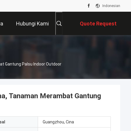
Indonesian
ra
Hubungi Kami
Quote Request
Suatu
 Gantung Palsu Indoor Outdoor
ma, Tanaman Merambat Gantung
sal
Guangzhou, Cina