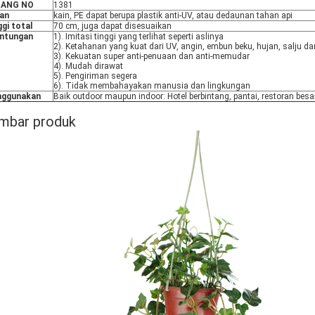
RANG NO
1381
an
kain, PE dapat berupa plastik anti-UV, atau dedaunan tahan api
gi total
70 cm, juga dapat disesuaikan
ntungan
1). Imitasi tinggi yang terlihat seperti aslinya
2). Ketahanan yang kuat dari UV, angin, embun beku, hujan, salju 
3). Kekuatan super anti-penuaan dan anti-memudar
4). Mudah dirawat
5). Pengiriman segera
6). Tidak membahayakan manusia dan lingkungan
ggunakan
Baik outdoor maupun indoor: Hotel berbintang, pantai, restoran besar
mbar produk