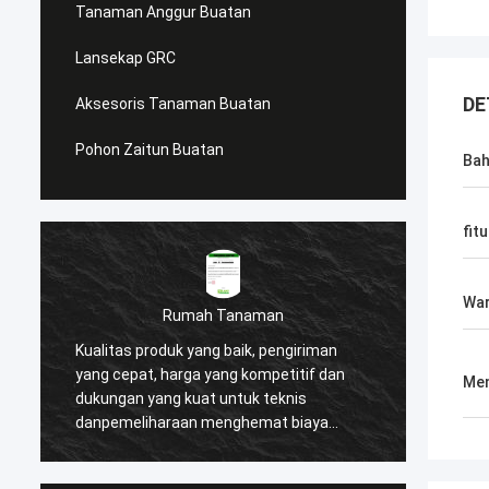
Tanaman Anggur Buatan
Lansekap GRC
DE
Aksesoris Tanaman Buatan
Pohon Zaitun Buatan
Ba
fitu
Wa
Rumah Tanaman
Kualitas produk yang baik, pengiriman
Kami m
yang cepat, harga yang kompetitif dan
setela
Men
n
dukungan yang kuat untuk teknis
produk
danpemeliharaan menghemat biaya
besar 
proyek dan membantu kami
pelang
memenangkan banyak reputasi tinggi dari
memas