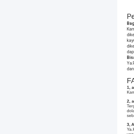
P
Bag
Kam
dik
kay
dik
dap
Bis
Ya.
dan
F
1, 
Kam
2, 
Ter
dol
seb
3, 
Ya.