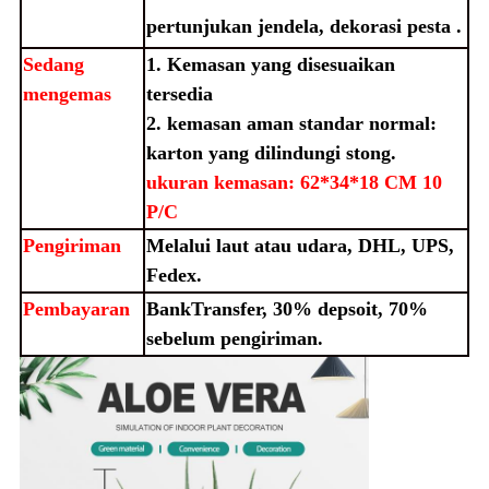
pertunjukan jendela, dekorasi pesta
.
Sedang
1. Kemasan yang disesuaikan
mengemas
tersedia
2. kemasan aman standar normal:
karton yang dilindungi stong.
ukuran kemasan: 62*34*18 CM 10
P/C
Pengiriman
Melalui laut atau udara, DHL, UPS,
Fedex.
Pembayaran
Bank
Transfer, 30% depsoit, 70%
sebelum pengiriman.