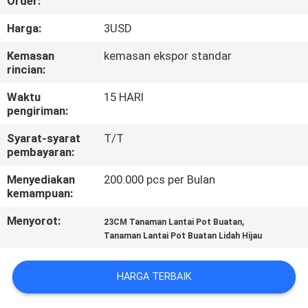
Order:
KONTROL
Harga:
3USD
KUALITAS
Kemasan
kemasan ekspor standar
rincian:
HUBUNGI
Waktu
15 HARI
pengiriman:
KAMI
Syarat-syarat
T/T
pembayaran:
BERITA
Menyediakan
200.000 pcs per Bulan
kemampuan:
KASUS
Menyorot:
,
23CM Tanaman Lantai Pot Buatan
Tanaman Lantai Pot Buatan Lidah Hijau
MINTA
PENAWARAN
HARGA TERBAIK
HARGA