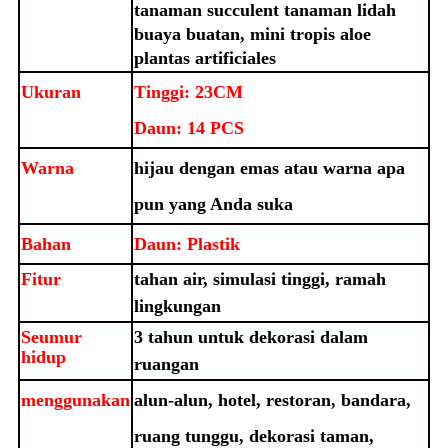
tanaman succulent tanaman lidah
buaya buatan, mini tropis aloe
plantas artificiales
Ukuran
Tinggi: 23CM
Daun: 14 PCS
Warna
hijau dengan emas atau warna apa
pun yang Anda suka
Bahan
Daun: Plastik
Fitur
tahan air, simulasi tinggi, ramah
lingkungan
Seumur
3 tahun untuk dekorasi dalam
hidup
ruangan
menggunakan
alun-alun, hotel, restoran, bandara,
ruang tunggu, dekorasi taman,