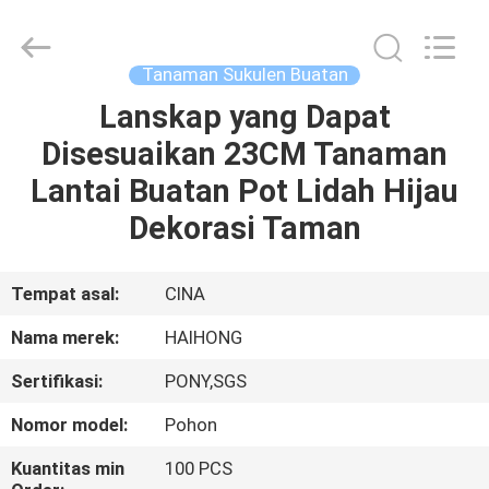
Arts
&
Crafts
Factory.
All
Tanaman Sukulen Buatan
Rights
Reserved.
Lanskap yang Dapat
RUMAH
Developed
by
ECER
Disesuaikan 23CM Tanaman
PRODUK
Lantai Buatan Pot Lidah Hijau
Dekorasi Taman
VIDEO
Tempat asal:
CINA
TENTANG
Nama merek:
HAIHONG
KAMI
Sertifikasi:
PONY,SGS
TUR
Nomor model:
Pohon
PABRIK
Kuantitas min
100 PCS