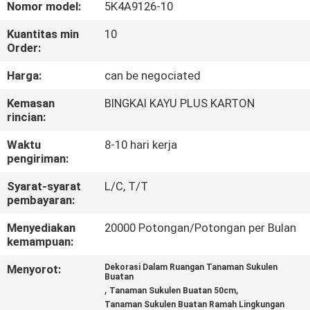
Nomor model:
5K4A9126-10
KONTROL
Kuantitas min
10
Order:
KUALITAS
Harga:
can be negociated
HUBUNGI
Kemasan
BINGKAI KAYU PLUS KARTON
rincian:
KAMI
Waktu
8-10 hari kerja
pengiriman:
BERITA
Syarat-syarat
L/C, T/T
pembayaran:
KASUS
Menyediakan
20000 Potongan/Potongan per Bulan
kemampuan:
MINTA
Menyorot:
Dekorasi Dalam Ruangan Tanaman Sukulen
PENAWARAN
Buatan
,
,
Tanaman Sukulen Buatan 50cm
HARGA
Tanaman Sukulen Buatan Ramah Lingkungan