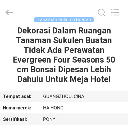
Arts
&
Crafts
Factory.
All
Tanaman Sukulen Buatan
Rights
Reserved.
Dekorasi Dalam Ruangan
RUMAH
Developed
by
ECER
Tanaman Sukulen Buatan
PRODUK
Tidak Ada Perawatan
Evergreen Four Seasons 50
VIDEO
cm Bonsai Dipesan Lebih
Dahulu Untuk Meja Hotel
TENTANG
KAMI
Tempat asal:
GUANGZHOU, CINA
Nama merek:
HAIHONG
TUR
Sertifikasi:
PONY
PABRIK