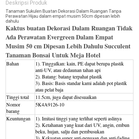
Deskripsi Produk
Tanaman Sukulen Buatan Dekorasi Dalam Ruangan Tanpa
Perawatan Hijau dalam empat musim 50cm dipesan lebih
dahulu
Kaktus buatan Dekorasi Dalam Ruangan Tidak
Ada Perawatan Evergreen Dalam Empat
Musim 50 cm Dipesan Lebih Dahulu Succulent
Tanaman Bonsai Untuk Meja Hotel
Bahan
1). Tinggalkan: kain, PE dapat berupa plastik
anti-UV, atau dedaunan tahan api
2). Batang: batang terpahat plastik
3). Basis: Basis standar kami adalah pot plastik
atau pelat baja
Tinggi total
11.5cm, juga dapat disesuaikan
Nomor
5K4A9126-10
barang
Keuntungan
1). Imitasi tinggi yang terlihat seperti aslinya
2). Ketahanan yang kuat dari UV, angin, embun
beku, hujan, salju dan pembusukan
3). Kekuatan super anti-penuaan dan anti-fading